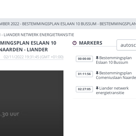
MBER 2022 - BESTEMMINGSPLAN ESLAAN 10 BUSSUM - BESTEMMINGSPLA
- LIANDER NETWERK ENERGIETRANSITIE
MMINGSPLAN ESLAAN 10
MARKERS
autoscr
NAARDEN - LIANDER
02/11/2022 19:31:45 (GMT +01:00)
Bestemmingsplan
00:00:00
Eslaan 10 Bussum
Bestemmingsplan
01:11:56
Comeniuslaan Naard
Liander netwerk
02:27:05
energietransitie