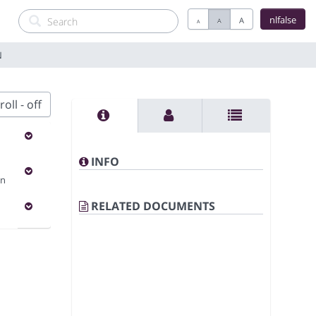
nlfalse
A
A
A
N
oll - off
INFO
en
RELATED DOCUMENTS