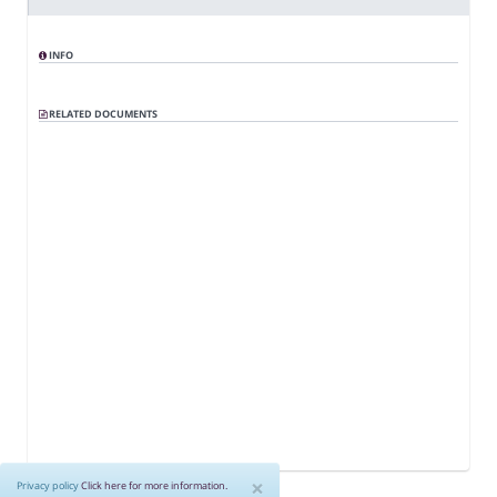
02:28:59
zienswijze deelname veiligheidsregio aan werkgeversvereniging
6b. Uitvoeringskrediet voor uitbaggeren Singelgracht Muiden
02:29:06
INFO
7. Vaststellen besluitenlijst en Lijst Ingekomen Stukken
02:29:14
RELATED DOCUMENTS
7a. Vaststellen besluitenlijst 18 maart 2021
02:29:47
7b. Lijst Ingekomen Stukken
02:29:49
8. Sluiting
02:30:07
×
Privacy policy
Click here for more information.