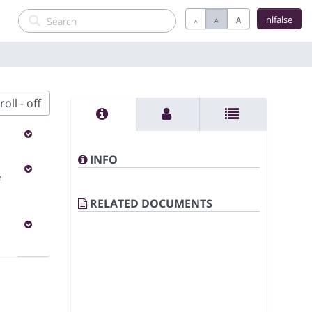
nlfalse
A
A
A
oll - off
INFO
n
RELATED DOCUMENTS