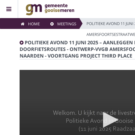
POLITIEKE AVOND 11 JUN
HOME
MEETINGS
Home
AMERSFOORTSESTRAATWEG
POLITIEKE AVOND 11 JUNI 2025 – AANLEGGEN
Meetings
DOORFIETSROUTES - ONTWERP-VVGB AMERSFO
NAARDEN - VOORTGANG PROJECT THIRD PLACE
Live Sessions
Categories
Watchlist
Search