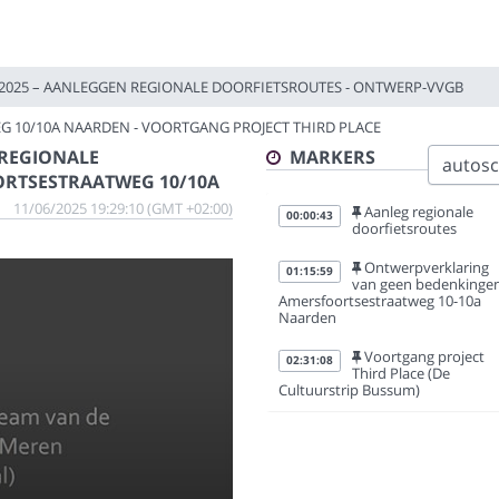
I 2025 – AANLEGGEN REGIONALE DOORFIETSROUTES - ONTWERP-VVGB
 10/10A NAARDEN - VOORTGANG PROJECT THIRD PLACE
 REGIONALE
MARKERS
autoscr
ORTSESTRAATWEG 10/10A
11/06/2025 19:29:10 (GMT +02:00)
Aanleg regionale
00:00:43
doorfietsroutes
Ontwerpverklaring
01:15:59
van geen bedenkinge
Amersfoortsestraatweg 10-10a
Naarden
Voortgang project
02:31:08
Third Place (De
Cultuurstrip Bussum)