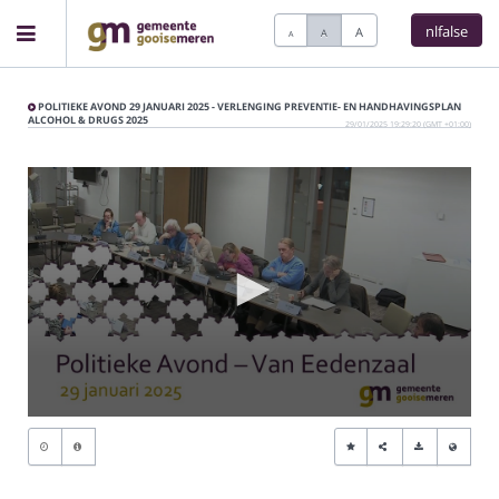
nlfalse
A
A
A
Home
POLITIEKE AVOND 29 JANUARI 2025 - VERLENGING PREVENTIE- EN HANDHAVINGSPLAN
ALCOHOL & DRUGS 2025
29/01/2025 19:29:20 (GMT +01:00)
Meetings
Live Sessions
Categories
Watchlist
0
seconds
Search
of
0
seconds