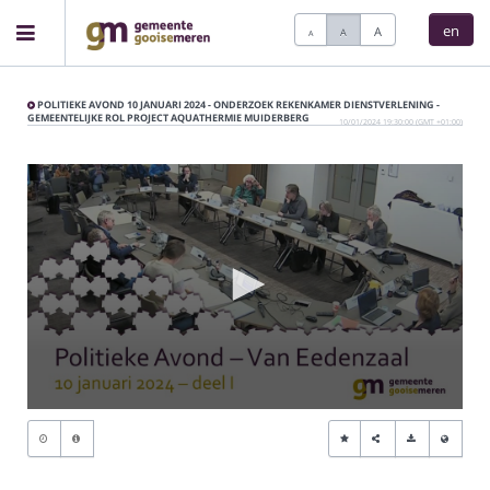
en
A
A
A
Home
POLITIEKE AVOND 10 JANUARI 2024 - ONDERZOEK REKENKAMER DIENSTVERLENING -
GEMEENTELIJKE ROL PROJECT AQUATHERMIE MUIDERBERG
10/01/2024 19:30:00 (GMT +01:00)
Meetings
Live Sessions
Categories
Watchlist
0
seconds
Search
of
0
seconds