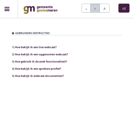
nl
A
A
A
Home
GEBRUIKERS INSTRUCTIES
Vergaderingen
1)
Hoe bekijk ik een live webcast?
2)
Hoe bekijk ik een opgenomen webcast?
3)
Hoe gebruik ik de zoek functionaliteit?
Live vergaderingen
4)
Hoe bekijk ik een sprekers profiel?
5)
Hoe bekijk ik webcast documenten?
Categorieën
Kijklijst
Zoeken